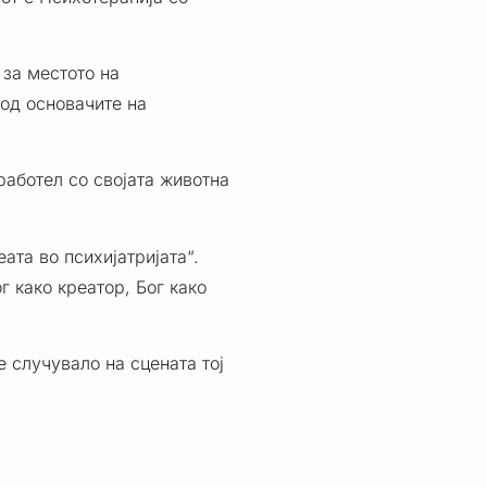
за местото на
од основачите на
работел со својата животна
ата во психијатријата“.
г како креатор, Бог како
 случувало на сцената тој