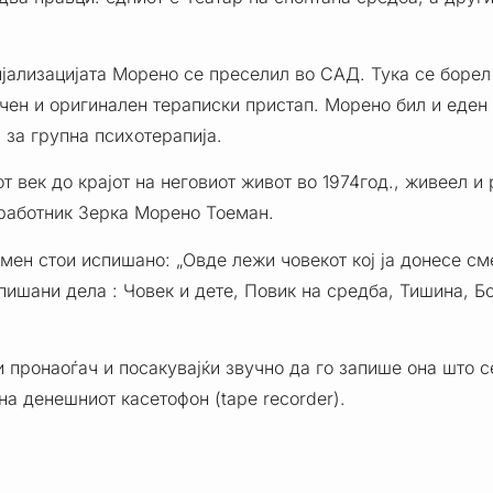
ализацијата Морено се преселил во САД. Тука се борел 
ен и оригинален тераписки пристап. Морено бил и еден 
 за групна психотерапија.
 век до крајот на неговиот живот во 1974год., живеел и 
оработник Зерка Морено Тоеман.
мен стои испишано: „Овде лежи човекот кој ја донесе сме
ишани дела : Човек и дете, Повик на средба, Тишина, Бо
 пронаоѓач и посакувајќи звучно да го запише она што се
на денешниот касетофон (tape recorder).