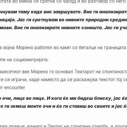
отата во Виена се сретна со Фројд и во разговор со него
очнувам таму каде вие завршувате. Вие ги анализират
ција. Јас ги сретнувам во нивните природни средини
мови. Вие ги анализирате нивните соништа. Јас ги уч
а војна Морено работел во камп со бегалци на границата 
ите на социометријата.
ваесетиот век Морено го основал Театарот на спонтаноста
е се играчи, каде наместо да се раскажува текстот тој с
т encounter
 очи, лице во лице. И кога ќе ми бидеш блиску, јас ќе
ќе ги земеш моите очи и ќе ги ставиш во своите и јас ќ
два правци: едниот е Театар на спонтана средба, а друг