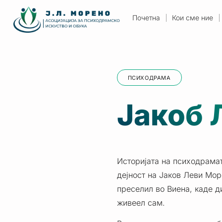
Почетна
Кои сме ние
ПСИХОДРАМА
Јакоб 
Историјата на психодрамат
дејност на Јаков Леви Море
преселил во Виена, каде д
живеел сам.