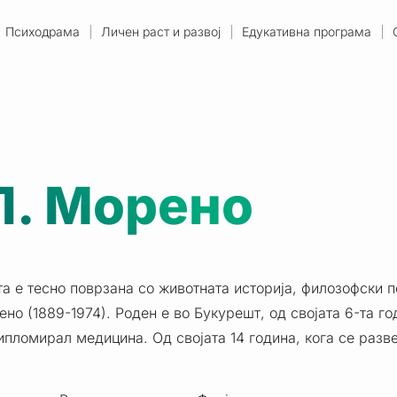
Психодрама
Личен раст и развој
Едукативна програма
Л. Морено
а е тесно поврзана со животната историја, филозофски п
но (1889-1974). Роден е во Букурешт, од својата 6-та го
ипломирал медицина. Од својата 14 година, кога се разве