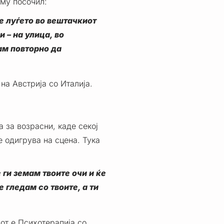
 му посочил:
е луѓето во вештачкиот
 – на улица, во
ам повторно да
на Австрија со Италија.
 за возрасни, каде секој
е одигрува на сцена. Тука
 ги земам твоите очи и ќе
е гледам со твоите, а ти
иот е Психотерапија со