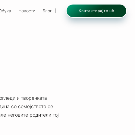
Обука
Новости
Блог
Контактирајте нѐ
огледи и творечката
дина со семејството се
ле неговите родители тој