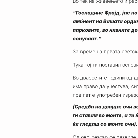
Во тек на живеењето и раб
“Господине Фројд, јас п
амбиент на Вашата ордина
парковите, во нивните до
сонуваат.“
За време на првата светск
Тука тој ги поставил основ
Во дваесетите години од д
има право да учестува, сит
прв пат е употребен изразо
(Средба на двајца: очи во
ги ставам во моите, а ти 
ќе гледаш со моите очи).
Од овој театар се развиле 