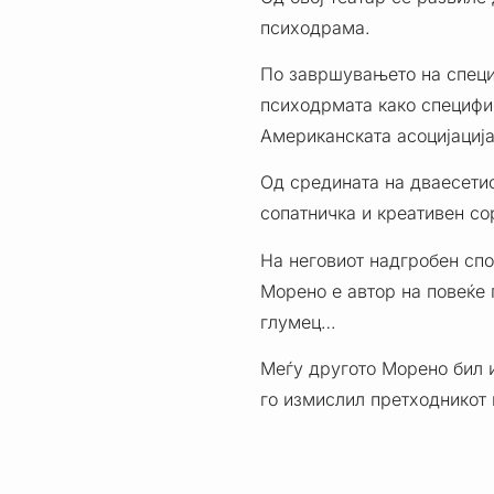
психодрама.
По завршувањето на специј
психодрмата како специфич
Американската асоцијација
Од средината на дваесетиот
сопатничка и креативен с
На неговиот надгробен спо
Морено е автор на повеќе п
глумец…
Меѓу другото Морено бил и
го измислил претходникот 