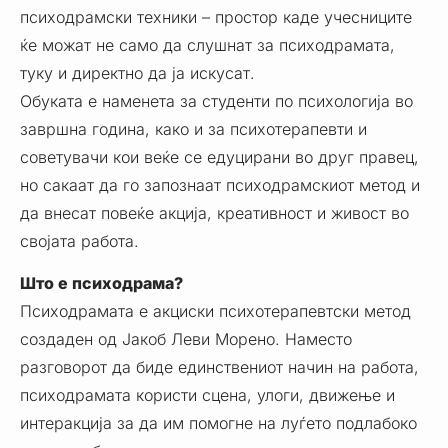
психодрамски техники – простор каде учесниците
ќе можат не само да слушнат за психодрамата,
туку и директно да ја искусат.
Обуката е наменета за студенти по психологија во
завршна година, како и за психотерапевти и
советувачи кои веќе се едуцирани во друг правец,
но сакаат да го запознаат психодрамскиот метод и
да внесат повеќе акција, креативност и живост во
својата работа.
Што е психодрама?
Психодрамата е акциски психотерапевтски метод
создаден од Јакоб Леви Морено. Наместо
разговорот да биде единствениот начин на работа,
психодрамата користи сцена, улоги, движење и
интеракција за да им помогне на луѓето подлабоко