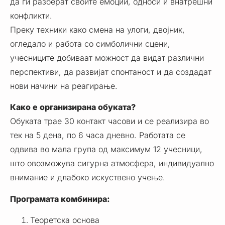
да ги разберат своите емоции, односи и внатрешни
конфликти.
Преку техники како смена на улоги, двојник,
огледало и работа со симболични сцени,
учесниците добиваат можност да видат различни
перспективи, да развијат спонтаност и да создадат
нови начини на реагирање.
Како е организирана обуката?
Обуката трае 30 контакт часови и се реализира во
тек на 5 дена, по 6 часа дневно. Работата се
одвива во мала група од максимум 12 учесници,
што овозможува сигурна атмосфера, индивидуално
внимание и длабоко искуствено учење.
Програмата комбинира:
Теоретска основа