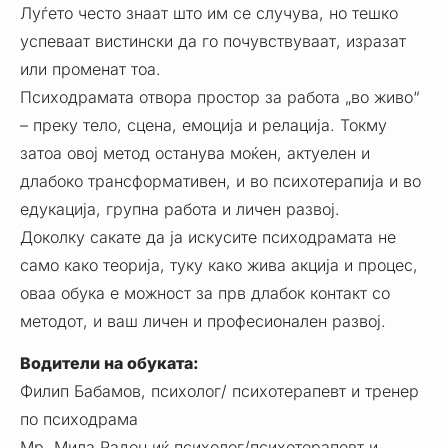
Луѓето често знаат што им се случува, но тешко
успеваат вистински да го почувствуваат, изразат
или променат тоа.
Психодрамата отвора простор за работа „во живо“
– преку тело, сцена, емоција и релација. Токму
затоа овој метод останува моќен, актуелен и
длабоко трансформативен, и во психотерапија и во
едукација, групна работа и личен развој.
Доколку сакате да ја искусите психодрамата не
само како теорија, туку како жива акција и процес,
оваа обука е можност за прв длабок контакт со
методот, и ваш личен и професионален развој.
Водители на обукатa:
Филип Бабамов, психолог/ психотерапевт и тренер
по психодрама
Мр. Мила Радоњиќ,психолог/психотерапевт и