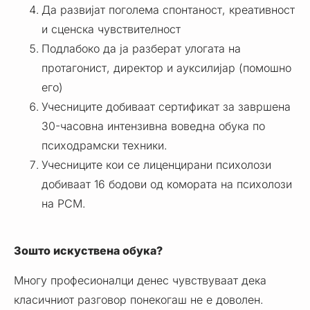
Да развијат поголема спонтаност, креативност
и сценска чувствителност
Подлабоко да ја разберат улогата на
протагонист, директор и ауксилијар (помошно
его)
Учесниците добиваат сертификат за завршена
30-часовна интензивна воведна обука по
психодрамски техники.
Учесниците кои се лиценцирани психолози
добиваат 16 бодови од комората на психолози
на РСМ.
Зошто искуствена обука?
Многу професионалци денес чувствуваат дека
класичниот разговор понекогаш не е доволен.