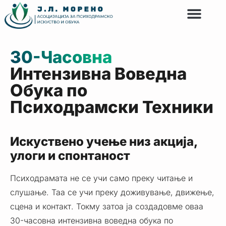
Личен раст и развој
Едукативна програма
30-Часовна
Интензивна Воведна
Обука по
Психодрамски Техники
Искуствено учење низ акција,
улоги и спонтаност
Психодрамата не се учи само преку читање и
слушање. Таа се учи преку доживување, движење,
сцена и контакт. Токму затоа ја создадовме оваа
30-часовна интензивна воведна обука по